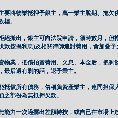
主要將物業抵押予銀主，萬一業主脫期、拖欠
收樓。
拒絕搬出，銀主可向法院申請，須時數月，但拖
供款按揭利息)及相關律師追討費用，會加叠予
賣物業，抵償拍賣費用、欠息、本金后，把剩
，最后還有剩的話，退予業主。
能抵償所有債務，俗稱負資產業主，連同担保
額之部份為無抵押欠款。
無能力一次過攞出差額轉按，或自已在市場上