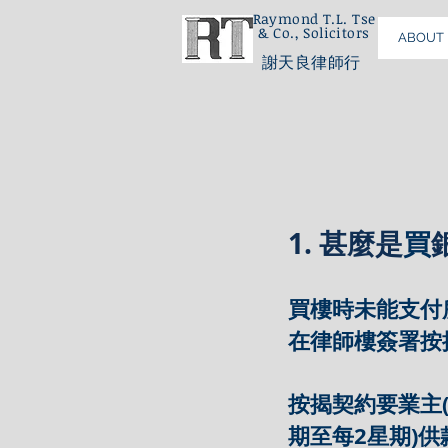
Raymond T.L. Tse
& Co., Solicitors
ABOUT 
謝天良律師行
1. 甚麼是
買
買樓時未能支付
在律師樓簽署按
按揭契約要業主
期至每2星期)