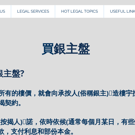
US
LEGAL SERVICES
HOT LEGAL TOPICS
USEFUL LIN
買
銀主盤
銀主盤?
所有的樓價，就會向承按人(俗稱銀主)造樓宇
揭契約。
(按揭人)諾，依時依候(通常每個月某日，有
供款，支付利息和部份本金。