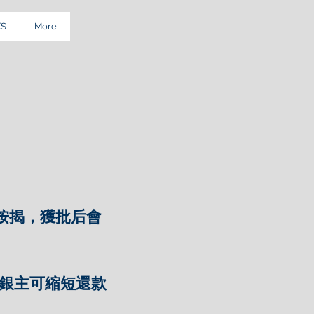
KS
More
按揭，獲批后會
些銀主可縮短還款