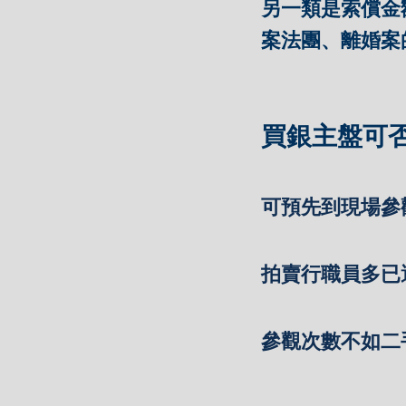
另一類是索償金
案法團、離婚案
買銀主盤可
可預先到現場參
拍賣行職員多已
參觀次數不如二