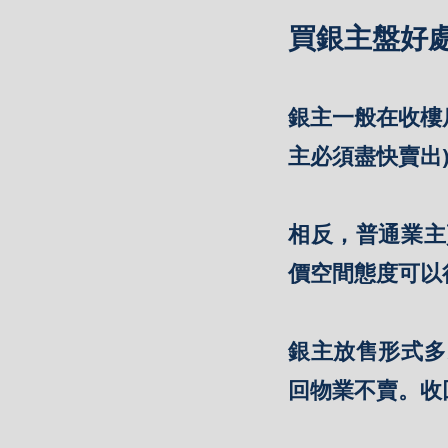
買銀主盤好
銀主一般在收樓
主必須盡快賣出
相反，普通業主
價空間態度可以
銀主放售形式多
回物業不賣。收