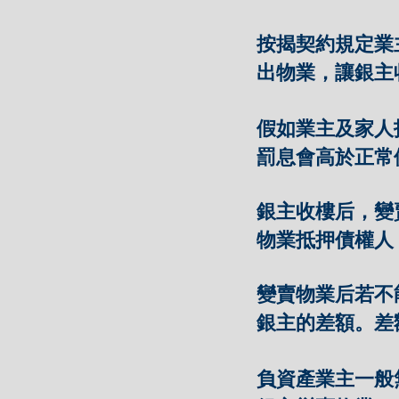
按揭契約規定業
出物業，讓銀主
假如業主及家人
罰息會高於正常
銀主收樓后，變
物業抵押債權人
變賣物業后若不
銀主的差額。差
負資產業主一般