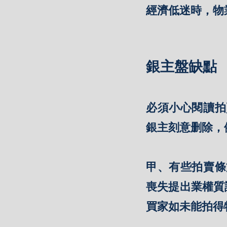
經濟低迷時，物
銀主盤缺點
必須小心閱讀拍
銀主刻意删除，
甲、有些拍賣條
喪失提出業權質
買家如未能拍得