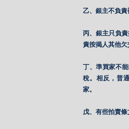
乙、銀主不負責
丙、銀主只負責
責按揭人其他欠
丁、準買家不能
稅。相反，普
家。
戊、有些拍賣條