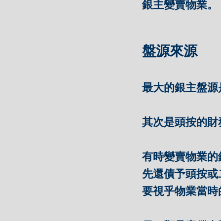
銀主變賣物業。
盤源來源
最大的銀主盤源
其次是頭按的財
有時變賣物業的
先還債予頭按或
要視乎物業當時