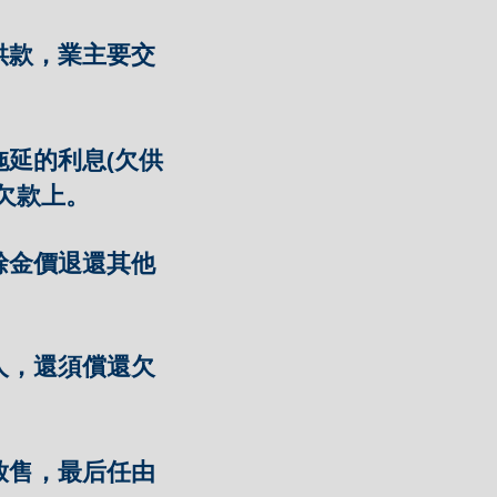
供款，業主要交
延的利息(欠供
欠款上。
餘金價退還其他
人，還須償還欠
放售，最后任由