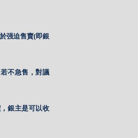
於强迫售賣(即銀
，若不急售，對議
價，銀主是可以收