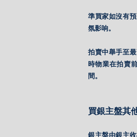
準買家如沒有預
氛影响。
拍賣中舉手至最
時物業在拍賣
間。
買銀主盤其
銀主盤由銀主收