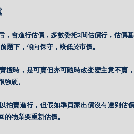
處
后，會進行估價，多數委托2間估價行，估價基
)前題下，傾向保守，較低於市價。
賣樓時，是可賣但亦可隨時改变變主意不賣
很強硬。
以拍賣進行，但假如準買家出價沒有達到估
回的物業要重新估價。