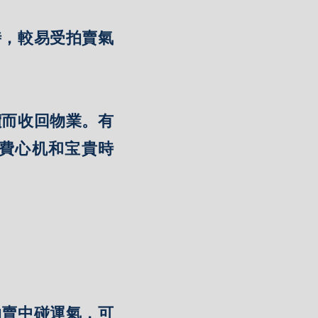
時，較易受拍賣氣
價而收回物業。有
費心机和宝貴時
拍賣中碰運氣，可